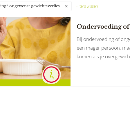
Filters wissen
ng/ ongewenst gewichtsverlies
Ondervoeding of 
Bij ondervoeding of ong
een mager persoon, maa
komen als je overgewich
dat je lichaam een lange
goed te kunnen function