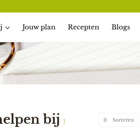
j
Jouw plan
Recepten
Blogs
helpen bij
1
Sorteren