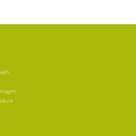
maps
 vragen
edure