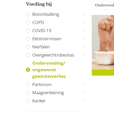
Voeding bij
Ondervoedi
Botontkalking
1
COPD
1
COVID-19
1
Eetstoornissen
1
Nierfalen
1
Overgewicht/obesitas
1
Ondervoeding/
ongewenst
gewichtsverlies
Parkinson
1
Maagverkleining
1
Kanker
1