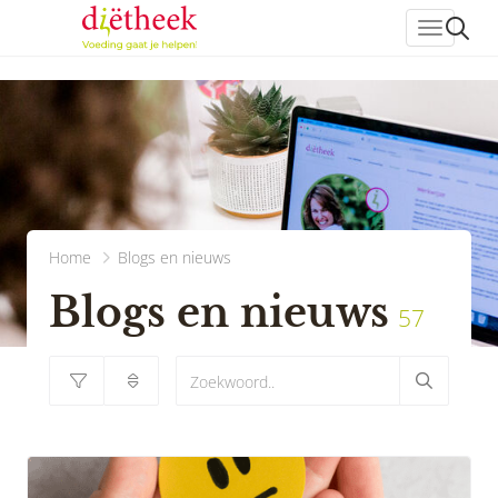
header_
Home
Blogs en nieuws
Blogs en nieuws
57