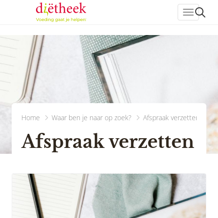
header_
Home
Waar ben je naar op zoek?
Afspraak verzetten
Afspraak verzetten