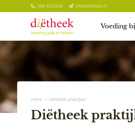
088-4253600
info@dietheek.nl
Voeding bi
Home
Diëtheek praktijken
Diëtheek prakti