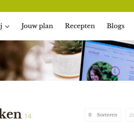
j
Jouw plan
Recepten
Blogs
jken
14
Sorteren