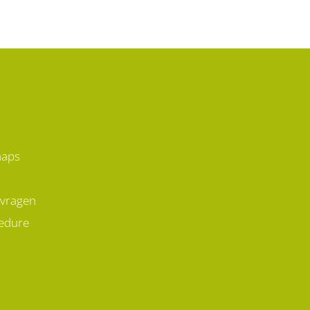
maps
 vragen
edure