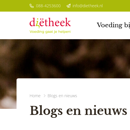
088-4253600
info@dietheek.nl
Voeding bi
Home
Blogs en nieuws
Blogs en nieuws