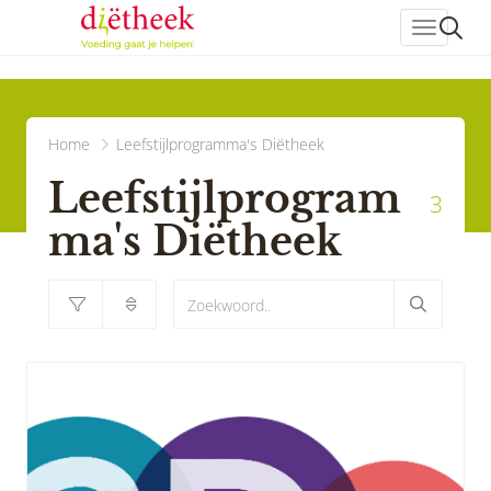
header_
Home
Leefstijlprogramma's Diëtheek
Leefstijlprogram
3
ma's Diëtheek