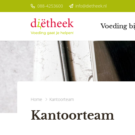
088-4253600
info@dietheek.nl
Voeding bi
Home
Kantoorteam
Kantoorteam