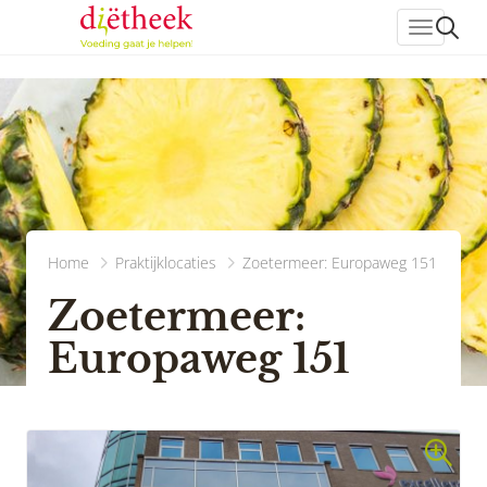
header_
Home
Praktijklocaties
Zoetermeer: Europaweg 151
Zoetermeer:
Europaweg 151