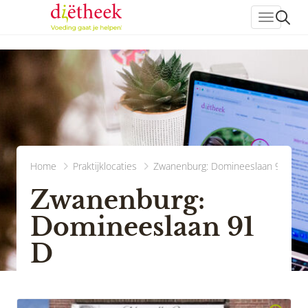
header_
Home
Praktijklocaties
Zwanenburg: Domineeslaan 91 D
Zwanenburg:
Domineeslaan 91
D