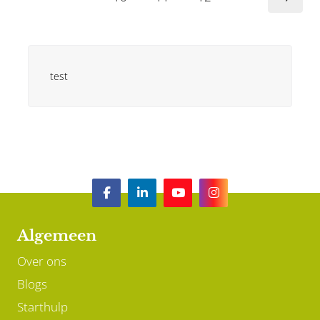
test
Algemeen
Over ons
Blogs
Starthulp