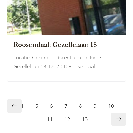
Roosendaal: Gezellelaan 18
Locatie: Gezondheidscentrum De Riete
Gezellelaan 18 4707 CD Roosendaal
1
5
6
7
8
9
10
11
12
13