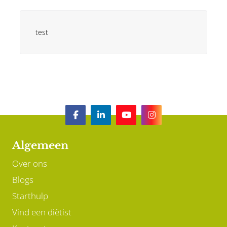
test
Algemeen
Over ons
Blogs
Starthulp
Vind een diëtist