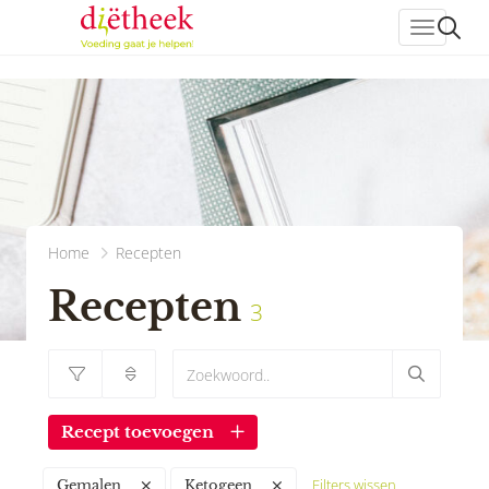
header_
Home
Recepten
Recepten
3
Recept toevoegen
Filters wissen
Gemalen
Ketogeen