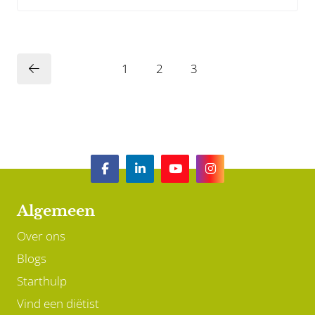
1
2
3
Algemeen
Over ons
Blogs
Starthulp
Vind een diëtist