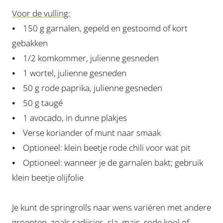
Voor de vulling:
⦁ 150 g garnalen, gepeld en gestoomd of kort
gebakken
⦁ 1/2 komkommer, julienne gesneden
⦁ 1 wortel, julienne gesneden
⦁ 50 g rode paprika, julienne gesneden
⦁ 50 g taugé
⦁ 1 avocado, in dunne plakjes
⦁ Verse koriander of munt naar smaak
⦁ Optioneel: klein beetje rode chili voor wat pit
⦁ Optioneel: wanneer je de garnalen bakt; gebruik
klein beetje olijfolie
Je kunt de springrolls naar wens variëren met andere
groenten, zoals radijsjes, sla, mais, rode kool of