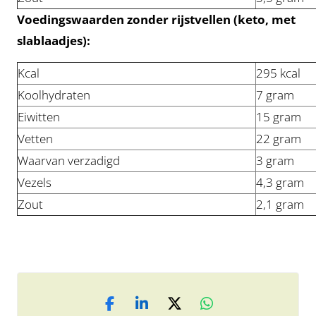
Voedingswaarden zonder rijstvellen (keto, met
slablaadjes):
Kcal
295 kcal
Koolhydraten
7 gram
Eiwitten
15 gram
Vetten
22 gram
Waarvan verzadigd
3 gram
Vezels
4,3 gram
Zout
2,1 gram