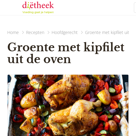
Home
Recepten
Hoofdgerecht
Groente met kipfilet uit d
Groente met kipfilet
uit de oven