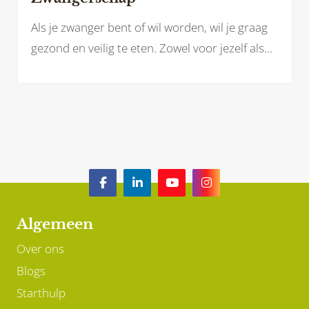
Als je zwanger bent of wil worden, wil je graag
gezond en veilig te eten. Zowel voor jezelf als
voor je baby. Welke voedingsstoffen heb je
(extra) nodig? En welke voeding kan je juist
beter laten staan?
Algemeen
Over ons
Blogs
Starthulp