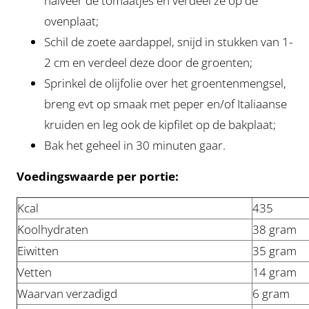
halveer de tomaatjes en verdeel ze op de
ovenplaat;
Schil de zoete aardappel, snijd in stukken van 1-
2 cm en verdeel deze door de groenten;
Sprinkel de olijfolie over het groentenmengsel,
breng evt op smaak met peper en/of Italiaanse
kruiden en leg ook de kipfilet op de bakplaat;
Bak het geheel in 30 minuten gaar.
Voedingswaarde per portie:
Kcal
435
Koolhydraten
38 gram
Eiwitten
35 gram
Vetten
14 gram
Waarvan verzadigd
6 gram