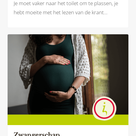
Je moet vaker naar het toilet om te plassen, je
hebt moeite met het lezen van de krant
doordat je wazig ziet of je blijft maar naar de
kraan lopen voor een glaasje water omdat je
zo’n droge mond hebt. Mogelijk herken jij jezelf
hierin.
Zwangerschap