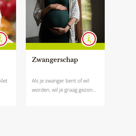
Zwangerschap
ilet
Als je zwanger bent of wil
worden, wil je graag gezond
n de
en veilig te eten. Zowel voor
et of
jezelf als voor je baby. Welke
aan
voedingsstoffen heb je
ater
(extra) nodig? En welke
nd
voeding kan je juist beter