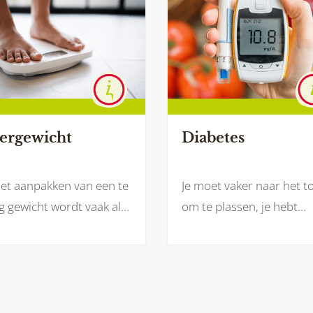
ergewicht
Diabetes
het aanpakken van een te
Je moet vaker naar het to
 gewicht wordt vaak als
om te plassen, je hebt
te gezegd: minder eten
moeite met het lezen va
meer bewegen. Maar
krant doordat je wazig zi
ken aan je gezondheid en
je blijft maar naar de kr
gezonder gewicht is
lopen voor een glaasje w
el meer dan dat.
omdat je zo’n droge mo