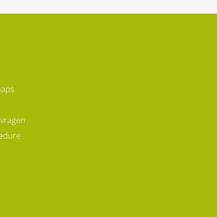
laten staan?
maps
 vragen
edure