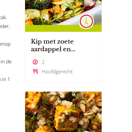
zak.
eder,
Kip met zoete
venop
aardappel en
groente uit de oven
 in de
2
Hoofdgerecht
 in 1