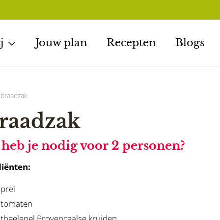
j
Jouw plan
Recepten
Blogs
 braadzak
braadzak
heb je nodig voor 2 personen?
iënten:
 prei
 tomaten
 theelepel Provençaalse kruiden