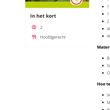
1
1
In het kort
2
2
4
4
Hoofdgerecht
Materi
B
S
O
Hoe t
V
M
W