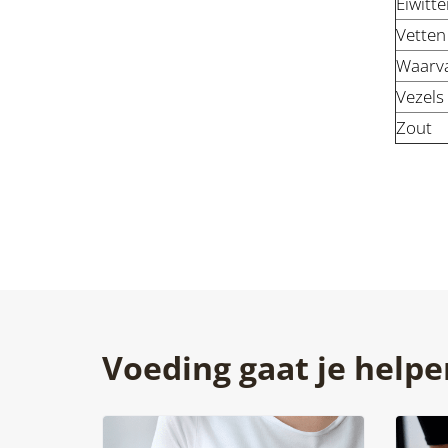
Eiwitte
Vetten
Waarva
Vezels
Zout
Voeding gaat je helpe