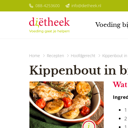
088-4253600
info@dietheek.nl
Voeding bi
Home
Recepten
Hoofdgerecht
Kippenbout in
Kippenbout in 
Wat 
Ingred
1
2
1