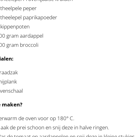
 theelpele peper
 theelepel paprikapoeder
 kippenpoten
00 gram aardappel
00 gram broccoli
alen:
raadzak
nijplank
venschaal
e maken?
erwarm de oven voor op 180° C.
aak de prei schoon en snij deze in halve ringen.
as de tomaat en aardappelen en snij deze in kleine stukjes.