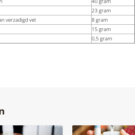
n
40 gram
23 gram
n verzadigd vet
8 gram
15 gram
0,5 gram
n