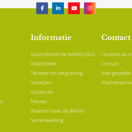
hebt. Mogelijk herken jij
jezelf hierin.
Informatie
Contact
Gecombineerde leefstijl (GLI)
Locaties op 
Videotheek
Contact
Tarieven en vergoeding
Veel gestelde
Verwijzen
Klachtenproc
Vacatures
en
Nieuws
Waarom naar de diëtist?
Samenwerking