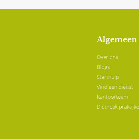
medicatie – juist leiden tot
gewichtstoename.
Algemeen
Over ons
Blogs
Starthulp
Vind een diëtist
Kantoorteam
Diëtheek praktijk