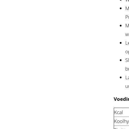
M
P
M
w
L
o
S
b
L
u
Voedi
Kcal
Koolhy