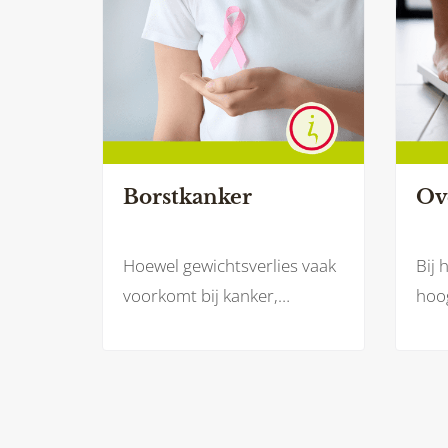
Borstkanker
Ov
Hoewel gewichtsverlies vaak
Bij 
voorkomt bij kanker,
hoog
bijvoorbeeld door een
eers
verminderde eetlust, kunnen
en 
bepaalde behandelingen bij
wer
borstkanker – zoals
een 
hormoontherapie of
zove