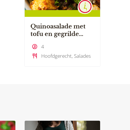
Quinoasalade met
tofu en gegrilde
groenten
4
Hoofdgerecht, Salades