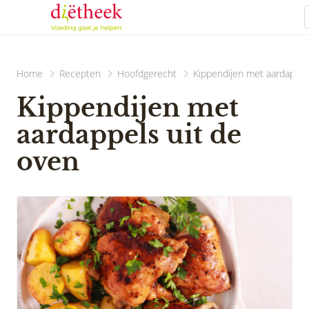
Home
Recepten
Hoofdgerecht
Kippendijen met aardappel
Kippendijen met
aardappels uit de
oven