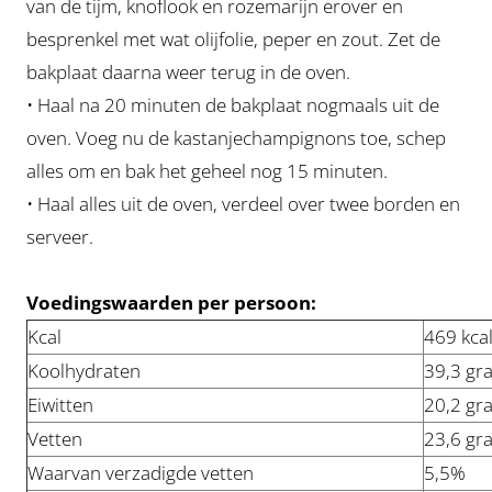
van de tijm, knoflook en rozemarijn erover en
besprenkel met wat olijfolie, peper en zout. Zet de
bakplaat daarna weer terug in de oven.
• Haal na 20 minuten de bakplaat nogmaals uit de
oven. Voeg nu de kastanjechampignons toe, schep
alles om en bak het geheel nog 15 minuten.
• Haal alles uit de oven, verdeel over twee borden en
serveer.
Voedingswaarden per persoon:
Kcal
469 kca
Koolhydraten
39,3 gr
Eiwitten
20,2 gr
Vetten
23,6 gr
Waarvan verzadigde vetten
5,5%