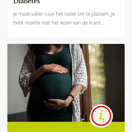
Diabetes
Je moet vaker naar het toilet om te plassen, je
hebt moeite met het lezen van de krant
doordat je wazig ziet of je blijft maar naar de
kraan lopen voor een glaasje water omdat je
zo’n droge mond hebt. Mogelijk herken jij jezelf
hierin.