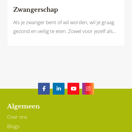
Zwangerschap
Als je zwanger bent of wil worden, wil je graag
gezond en veilig te eten. Zowel voor jezelf als
voor je baby. Welke voedingsstoffen heb je
(extra) nodig? En welke voeding kan je juist
beter laten staan?
Algemeen
Over ons
Blogs