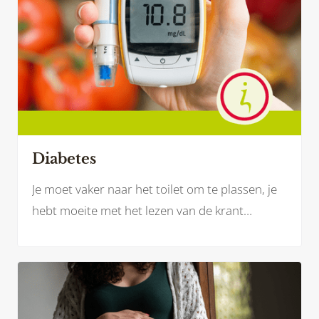
Diabetes
Je moet vaker naar het toilet om te plassen, je
hebt moeite met het lezen van de krant
doordat je wazig ziet of je blijft maar naar de
kraan lopen voor een glaasje water omdat je
zo’n droge mond hebt. Mogelijk herken jij jezelf
hierin.