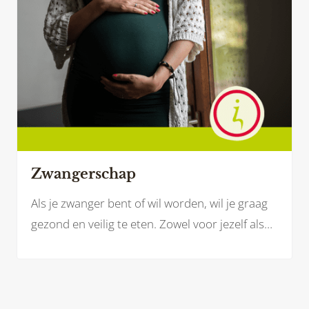
Zwangerschap
Als je zwanger bent of wil worden, wil je graag
gezond en veilig te eten. Zowel voor jezelf als
voor je baby. Welke voedingsstoffen heb je
(extra) nodig? En welke voeding kan je juist
beter laten staan?