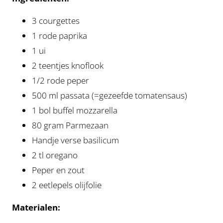
3 courgettes
1 rode paprika
1 ui
2 teentjes knoflook
1/2 rode peper
500 ml passata (=gezeefde tomatensaus)
1 bol buffel mozzarella
80 gram Parmezaan
Handje verse basilicum
2 tl oregano
Peper en zout
2 eetlepels olijfolie
Materialen: