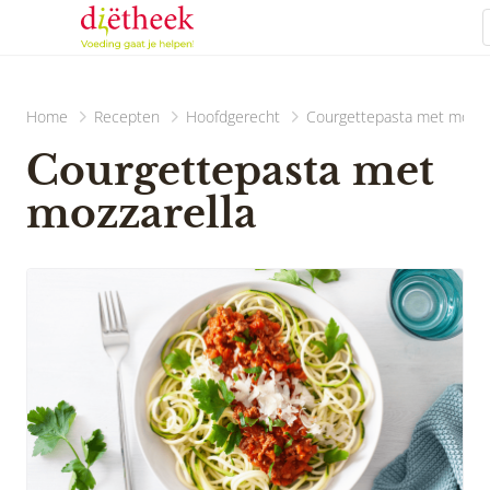
Home
Recepten
Hoofdgerecht
Courgettepasta met mozza
Courgettepasta met
mozzarella