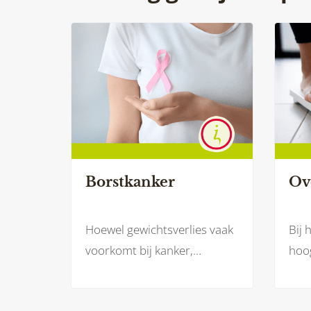
Borstkanker
Ov
Hoewel gewichtsverlies vaak
Bij 
voorkomt bij kanker,
hoog
bijvoorbeeld door een
eers
verminderde eetlust, kunnen
en 