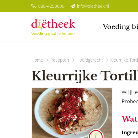
088-4253600
info@dietheek.nl
Voeding bi
Home
Recepten
Hoofdgerecht
Kleurrijke Torti
Kleurrijke Tortil
Wil jij
Probee
Wat 
Ingred