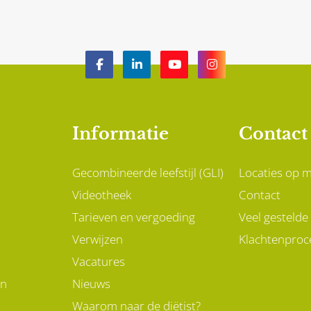
ken aan je gezondheid en
je blijft maar naar de kr
gezonder gewicht is
lopen voor een glaasje w
el meer dan dat.
omdat je zo’n droge mo
hebt. Mogelijk herken jij
jezelf hierin.
Informatie
Contact
Gecombineerde leefstijl (GLI)
Locaties op 
Videotheek
Contact
Tarieven en vergoeding
Veel gestelde
Verwijzen
Klachtenproc
Vacatures
en
Nieuws
Waarom naar de diëtist?