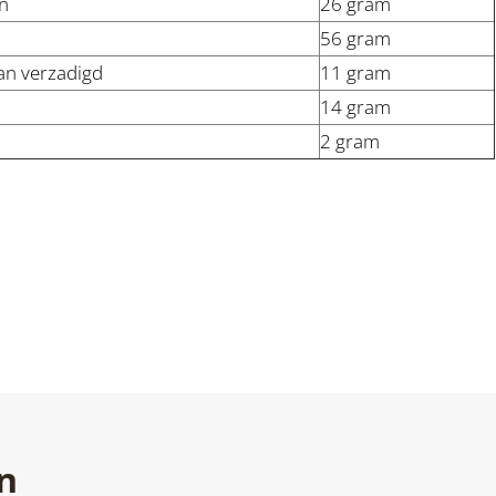
n
26 gram
56 gram
an verzadigd
11 gram
14 gram
2 gram
n