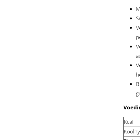
M
S
V
p
V
a
V
h
B
g
Voedi
Kcal
Koolhy