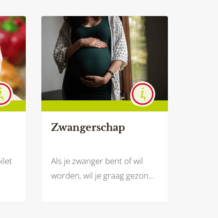
Zwangerschap
ilet
Als je zwanger bent of wil
worden, wil je graag gezond
n de
en veilig te eten. Zowel voor
et of
jezelf als voor je baby. Welke