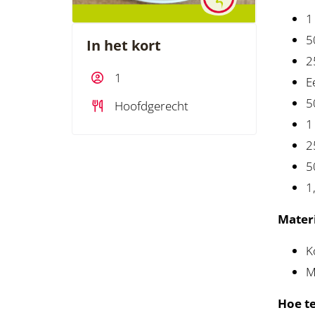
1
5
In het kort
2
1
E
5
Hoofdgerecht
1
2
5
1,
Materi
K
M
Hoe t