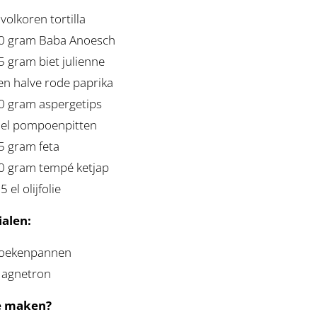
 volkoren tortilla
0 gram Baba Anoesch
5 gram biet julienne
en halve rode paprika
0 gram aspergetips
 el pompoenpitten
5 gram feta
0 gram tempé ketjap
5 el olijfolie
alen:
oekenpannen
agnetron
e maken?