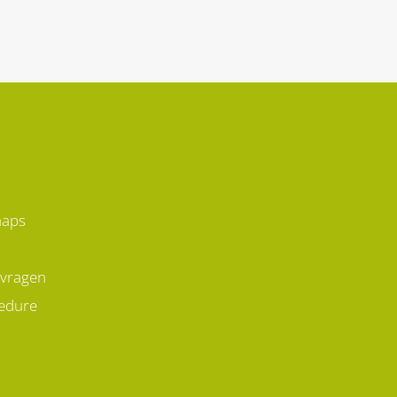
aan
voedingsstoffen heb je
ater
(extra) nodig? En welke
nd
voeding kan je juist beter
laten staan?
maps
 vragen
edure