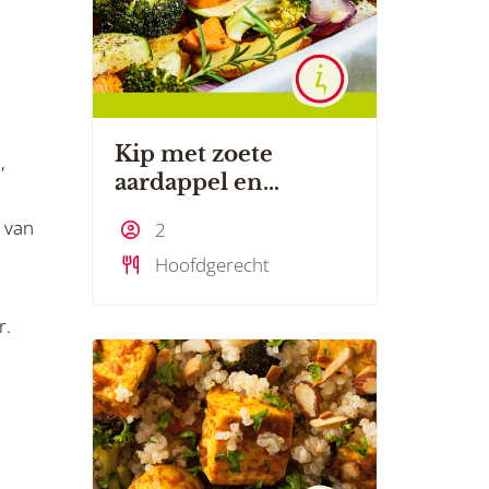
Kip met zoete
,
aardappel en
groente uit de oven
t van
2
Hoofdgerecht
r.