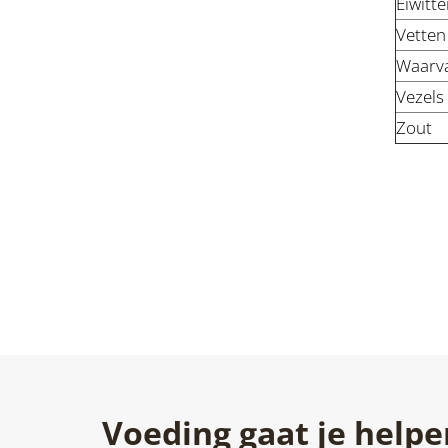
Eiwitte
Vetten
Waarv
Vezels
Zout
Voeding gaat je helpe