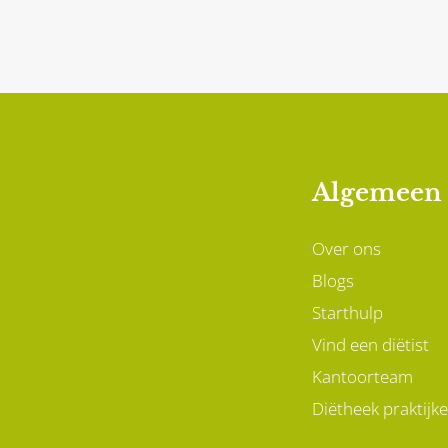
bepaalde behandelingen bij
wer
borstkanker – zoals
een 
hormoontherapie of
zove
medicatie – juist leiden tot
gewichtstoename.
Algemeen
Over ons
Blogs
Starthulp
Vind een diëtist
Kantoorteam
Diëtheek praktijk