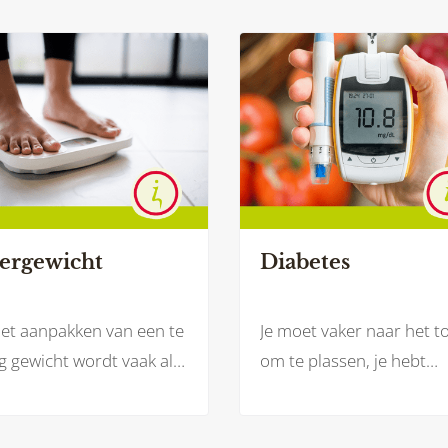
ergewicht
Diabetes
het aanpakken van een te
Je moet vaker naar het to
 gewicht wordt vaak als
om te plassen, je hebt
te gezegd: minder eten
moeite met het lezen va
meer bewegen. Maar
krant doordat je wazig zi