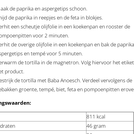
aak de paprika en aspergetips schoon.
nijd de paprika in reepjes en de feta in blokjes.
erhit een scheutje olijfolie in een koekenpan en rooster de
ompoenpitten voor 2 minuten.
erhit de overige olijfolie in een koekenpan en bak de paprika
spergetips en tempé voor 5 minuten.
erwarm de tortilla in de magnetron. Volg hiervoor het etike
et product.
estrijk de tortilla met Baba Anoesch. Verdeel vervolgens de
ebakken groente, tempé, biet, feta en pompoenpitten erove
ngswaarden:
811 kcal
draten
46 gram