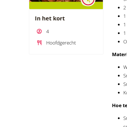
2
1
In het kort
1
4
1
O
Hoofdgerecht
Materi
W
S
S
K
Hoe t
S
sp