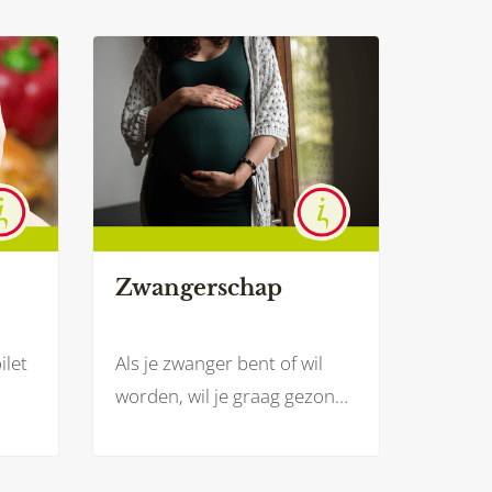
Zwangerschap
ilet
Als je zwanger bent of wil
worden, wil je graag gezond
n de
en veilig te eten. Zowel voor
et of
jezelf als voor je baby. Welke