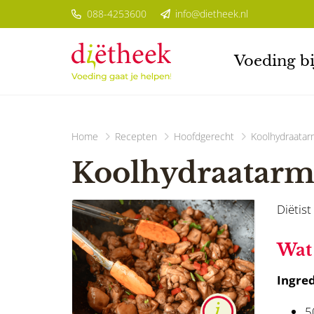
088-4253600
info@dietheek.nl
Voeding bi
Home
Recepten
Hoofdgerecht
Koolhydraata
Koolhydraatarm
Diëtist
Wat 
Ingred
5