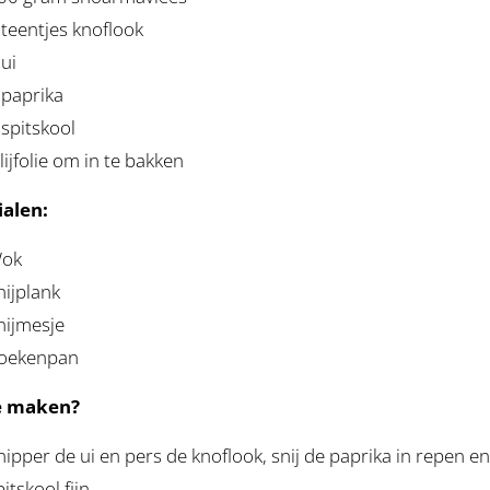
 teentjes knoflook
 ui
 paprika
 spitskool
lijfolie om in te bakken
alen:
ok
nijplank
nijmesje
oekenpan
e maken?
nipper de ui en pers de knoflook, snij de paprika in repen e
itskool fijn.