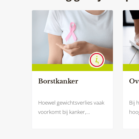
Borstkanker
Ov
Hoewel gewichtsverlies vaak
Bij 
voorkomt bij kanker,
hoog
bijvoorbeeld door een
eers
verminderde eetlust, kunnen
en 