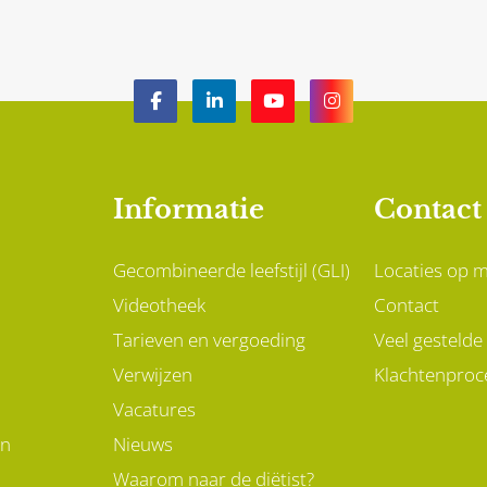
ken aan je gezondheid en
je blijft maar naar de kr
gezonder gewicht is
lopen voor een glaasje w
el meer dan dat.
omdat je zo’n droge mo
hebt. Mogelijk herken jij
jezelf hierin.
Informatie
Contact
Gecombineerde leefstijl (GLI)
Locaties op 
Videotheek
Contact
Tarieven en vergoeding
Veel gestelde
Verwijzen
Klachtenproc
Vacatures
en
Nieuws
Waarom naar de diëtist?