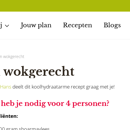
j
Jouw plan
Recepten
Blogs
rm wokgerecht
 wokgerecht
Hans
deelt dit koolhydraatarme recept graag met je!
heb je nodig voor 4 personen?
iënten:
00 gram shoarmavlees