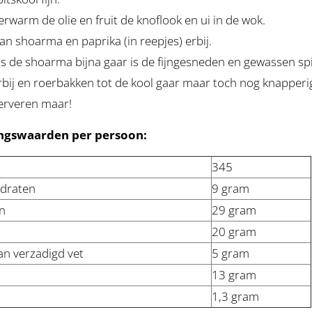
erwarm de olie en fruit de knoflook en ui in de wok.
an shoarma en paprika (in reepjes) erbij.
ls de shoarma bijna gaar is de fijngesneden en gewassen sp
rbij en roerbakken tot de kool gaar maar toch nog knapperig
erveren maar!
ngswaarden per persoon:
345
draten
9 gram
n
29 gram
20 gram
n verzadigd vet
5 gram
13 gram
1,3 gram