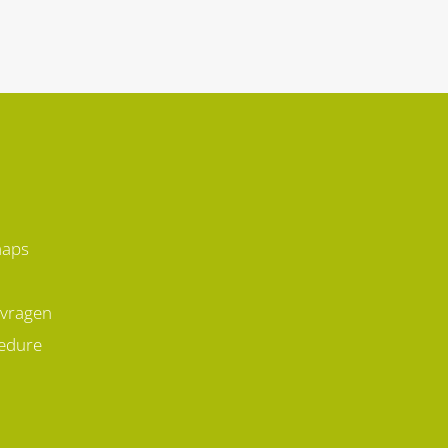
aan
voedingsstoffen heb je
ater
(extra) nodig? En welke
nd
voeding kan je juist beter
laten staan?
maps
 vragen
edure