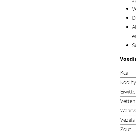
V
D
A
e
S
Voedi
Kcal
Koolhy
Eiwitte
Vetten
Waarva
Vezels
Zout