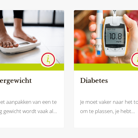
ergewicht
Diabetes
het aanpakken van een te
Je moet vaker naar het to
 gewicht wordt vaak als
om te plassen, je hebt
te gezegd: minder eten
moeite met het lezen va
meer bewegen. Maar
krant doordat je wazig zi