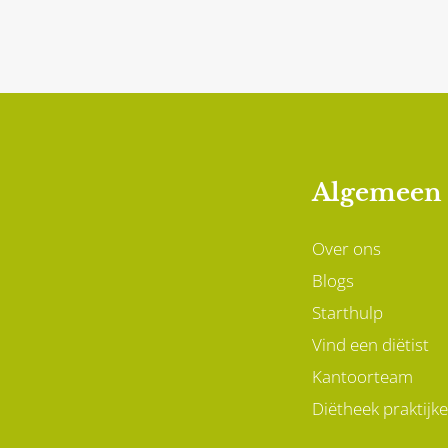
bepaalde behandelingen bij
wer
borstkanker – zoals
een 
hormoontherapie of
zove
medicatie – juist leiden tot
gewichtstoename.
Algemeen
Over ons
Blogs
Starthulp
Vind een diëtist
Kantoorteam
Diëtheek praktijk