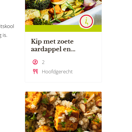
itskool
 is.
Kip met zoete
aardappel en
groente uit de oven
2
Hoofdgerecht