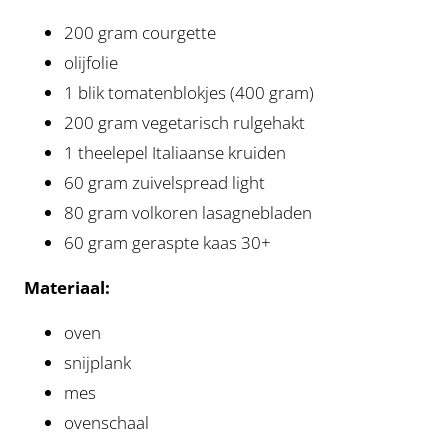
200 gram courgette
olijfolie
1 blik tomatenblokjes (400 gram)
200 gram vegetarisch rulgehakt
1 theelepel Italiaanse kruiden
60 gram zuivelspread light
80 gram volkoren lasagnebladen
60 gram geraspte kaas 30+
Materiaal:
oven
snijplank
mes
ovenschaal