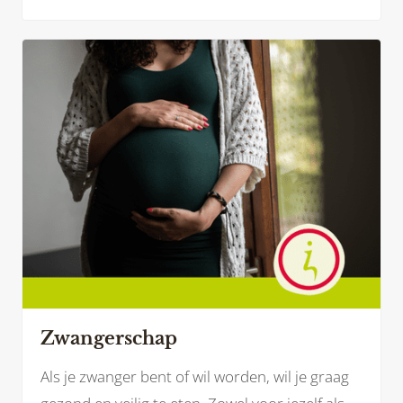
doordat je wazig ziet of je blijft maar naar de
kraan lopen voor een glaasje water omdat je
zo’n droge mond hebt. Mogelijk herken jij jezelf
hierin.
Zwangerschap
Als je zwanger bent of wil worden, wil je graag