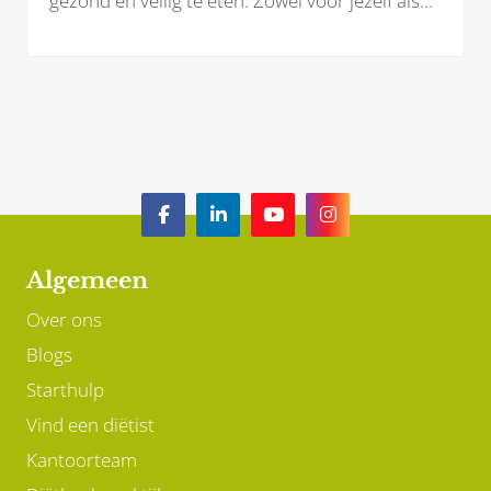
gezond en veilig te eten. Zowel voor jezelf als
voor je baby. Welke voedingsstoffen heb je
(extra) nodig? En welke voeding kan je juist
beter laten staan?
Algemeen
Over ons
Blogs
Starthulp
Vind een diëtist
Kantoorteam