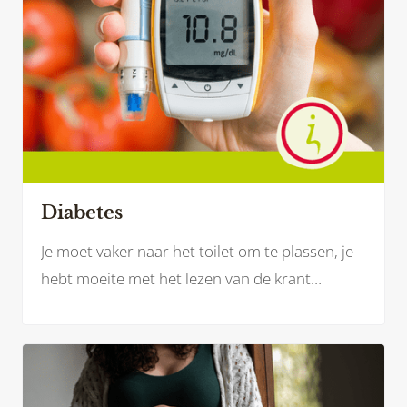
Diabetes
Je moet vaker naar het toilet om te plassen, je
hebt moeite met het lezen van de krant
doordat je wazig ziet of je blijft maar naar de
kraan lopen voor een glaasje water omdat je
zo’n droge mond hebt. Mogelijk herken jij jezelf
hierin.