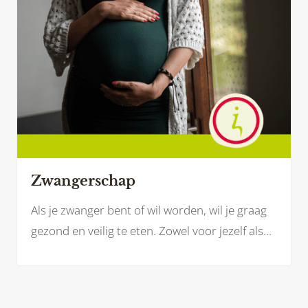
Zwangerschap
Als je zwanger bent of wil worden, wil je graag
gezond en veilig te eten. Zowel voor jezelf als
voor je baby. Welke voedingsstoffen heb je
(extra) nodig? En welke voeding kan je juist
beter laten staan?