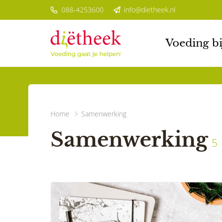
088-4253600
info@dietheek.nl
Voeding bi
Home
Samenwerking
Samenwerking
5