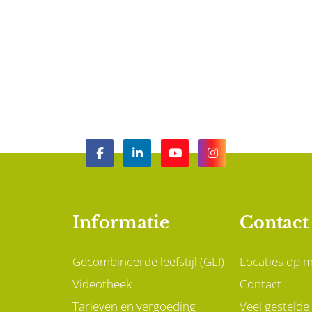
Informatie
Contact
Gecombineerde leefstijl (GLI)
Locaties op 
Videotheek
Contact
Tarieven en vergoeding
Veel gestelde