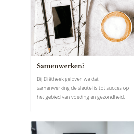
Samenwerken?
Bij Diëtheek geloven we dat
samenwerking de sleutel is tot succes op
het gebied van voeding en gezondheid.