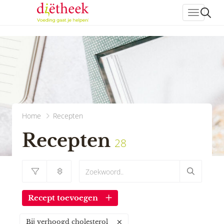
header_
Home
Recepten
Recepten
28
Recept toevoegen
Bij verhoogd cholesterol