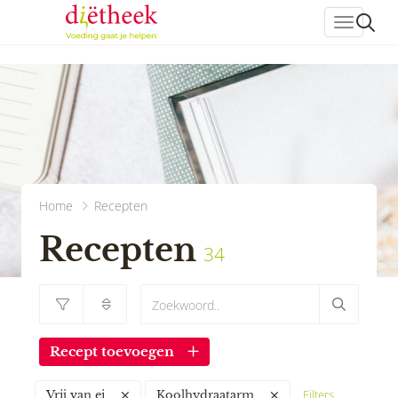
header_
Home
Recepten
Recepten
34
Recept toevoegen
Filters
Vrij van ei
Koolhydraatarm