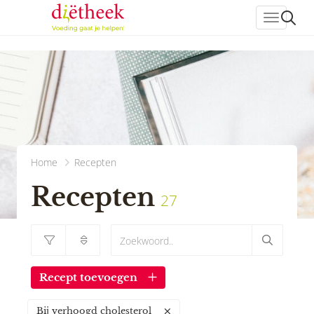
header_
Home
Recepten
Recepten
27
Recept toevoegen
Bij verhoogd cholesterol