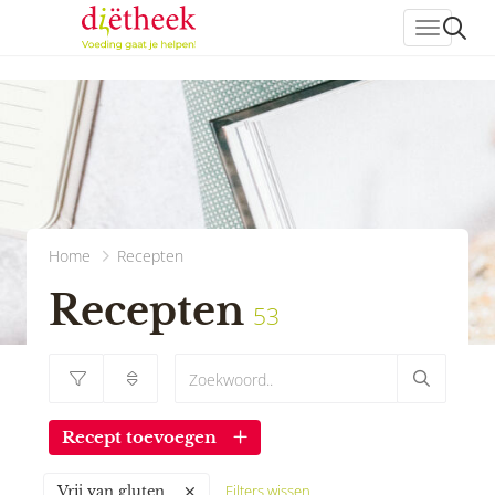
header_
Home
Recepten
Recepten
53
Recept toevoegen
Filters wissen
Vrij van gluten