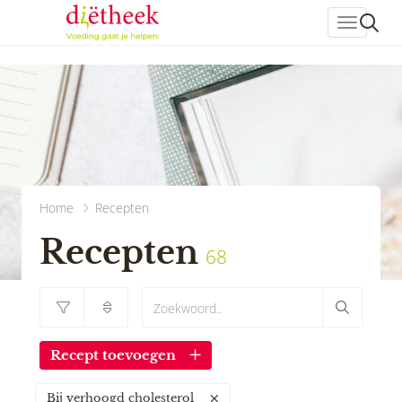
header_
Home
Recepten
Recepten
68
Recept toevoegen
Bij verhoogd cholesterol