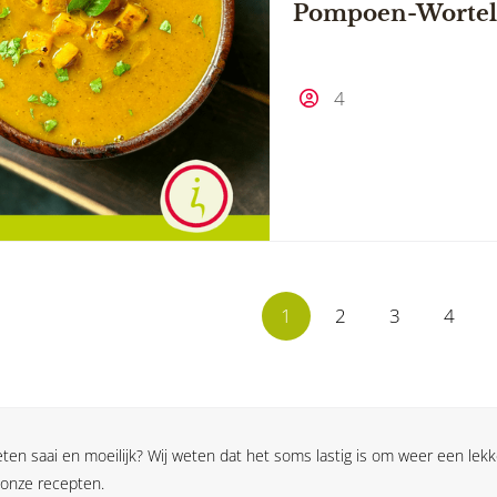
Pompoen-Wortel
4
1
2
3
4
en saai en moeilijk? Wij weten dat het soms lastig is om weer een lekk
 onze recepten.