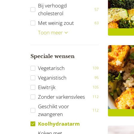
Bij verhoogd
57
cholesterol
Met weinig zout
63
Bij Diabetes Mellitus
Bij darmklachten
Vrij van noten
Vrij van pinda's
Ketogeen
Reumatische
Maagverkleining
FODMAP
Toon meer
67
26
65
75
20
12
8
53
aandoeningen
Speciale wensen
Vegetarisch
109
Veganistisch
95
Eiwitrijk
105
Zonder varkensvlees
112
Geschikt voor
112
zwangeren
Koolhydraatarm
Koken met