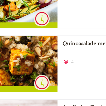
Quinoasalade met
4