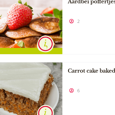
Aardbei poffertje
2
Carrot cake baked
6