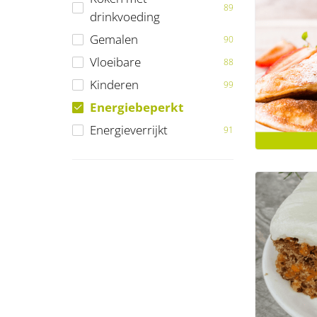
89
drinkvoeding
Gemalen
90
Vloeibare
88
Kinderen
99
Energiebeperkt
Energieverrijkt
91