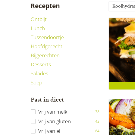
Recepten
Koolhydra
Ontbijt
Lunch
Tussendoortje
Hoofdgerecht
Bijgerechten
Desserts
Salades
Soep
Past in dieet
Vrij van melk
38
Vrij van gluten
42
Vrij van ei
64