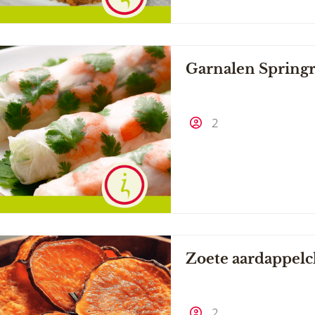
Garnalen Springr
2
Zoete aardappelc
2