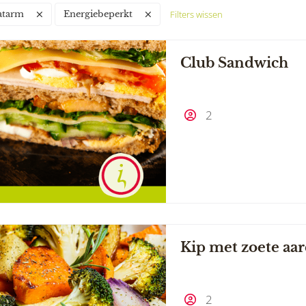
Filters wissen
atarm
Energiebeperkt
Club Sandwich
2
Kip met zoete aar
2