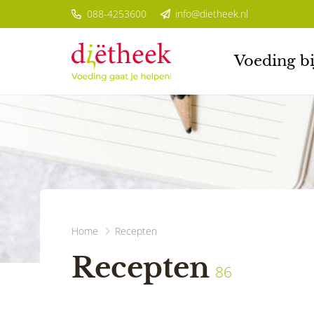
088-4253600
info@dietheek.nl
Voeding bi
Home
Recepten
Recepten
86