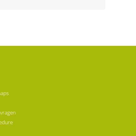
maps
 vragen
edure