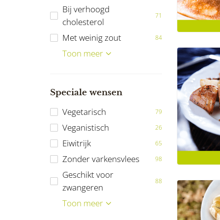
Bij verhoogd
71
cholesterol
Met weinig zout
84
Bij Diabetes Mellitus
Bij darmklachten
Vrij van noten
Vrij van pinda's
Ketogeen
Reumatische
Maagverkleining
FODMAP
Toon meer
82
34
82
96
20
15
10
67
aandoeningen
Speciale wensen
Vegetarisch
79
Veganistisch
26
Eiwitrijk
65
Zonder varkensvlees
98
Geschikt voor
88
zwangeren
Koolhydraatarm
Koken met
Gemalen
Vloeibare
Kinderen
Energiebeperkt
Energieverrijkt
Toon meer
52
11
43
71
9
6
5
drinkvoeding