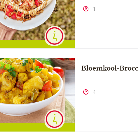
1
Bloemkool-Brocco
4