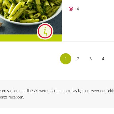
4
1
2
3
4
en saai en moeilijk? Wij weten dat het soms lastig is om weer een lekk
 onze recepten.