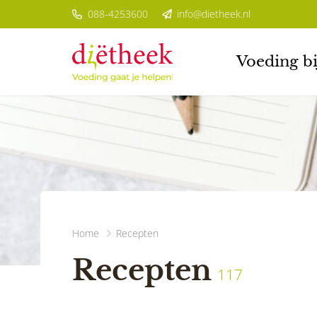
088-4253600
info@dietheek.nl
Voeding bi
Home
Recepten
Recepten
117