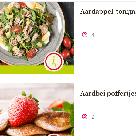
Aardappel-tonijn
4
Aardbei poffertje
2