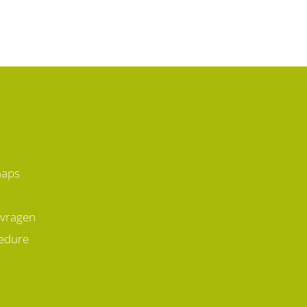
maps
 vragen
edure