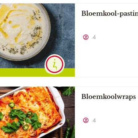
Bloemkool-pastin
4
Bloemkoolwraps
4