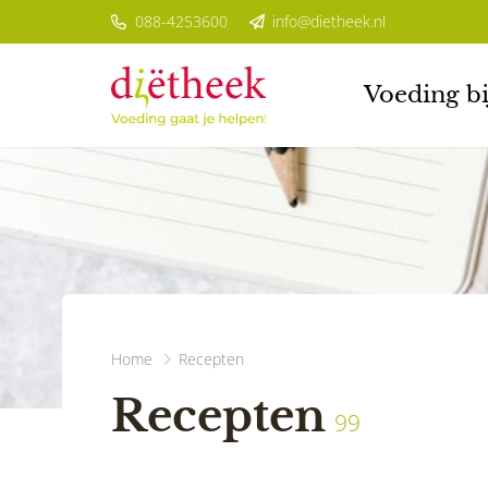
088-4253600
info@dietheek.nl
Voeding bi
Home
Recepten
Recepten
99