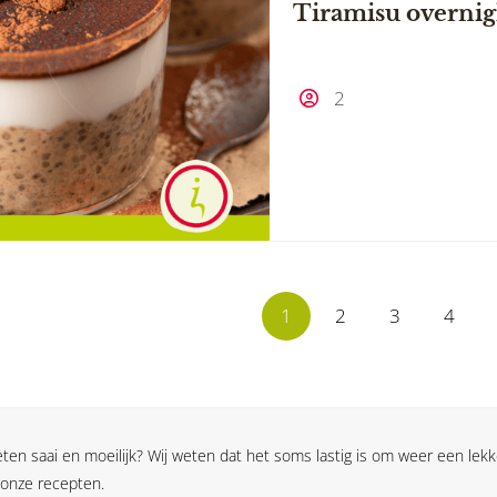
Tiramisu overnig
2
1
2
3
4
en saai en moeilijk? Wij weten dat het soms lastig is om weer een lekk
 onze recepten.