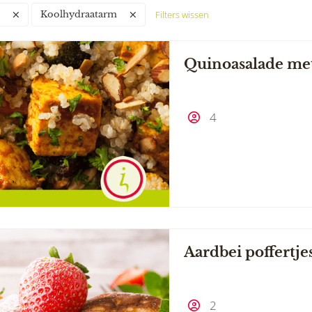
Filters wissen
Koolhydraatarm
Quinoasalade met
4
Aardbei poffertje
2