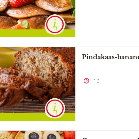
Pindakaas-banan
12