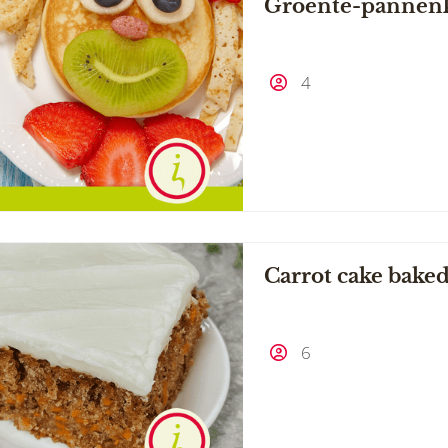
Groente-pannenko
4
Carrot cake baked
6