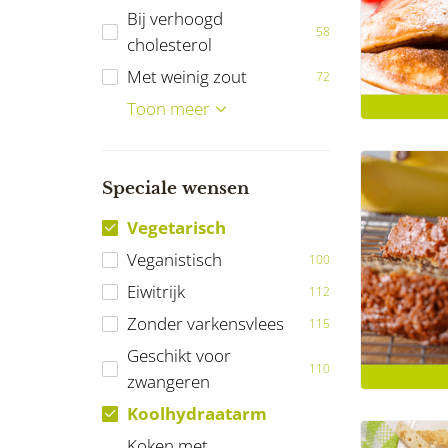
Bij verhoogd
58
cholesterol
Met weinig zout
72
Bij Diabetes Mellitus
Bij darmklachten
Vrij van noten
Vrij van pinda's
Ketogeen
Reumatische
Maagverkleining
FODMAP
Toon meer
67
29
68
82
19
12
7
59
aandoeningen
Speciale wensen
Vegetarisch
Veganistisch
100
Eiwitrijk
112
Zonder varkensvlees
115
Geschikt voor
110
zwangeren
Koolhydraatarm
Koken met