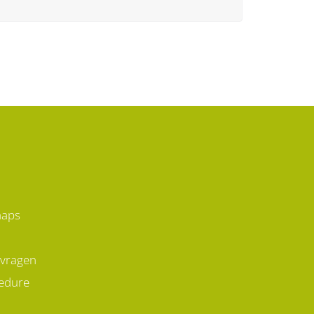
maps
 vragen
edure