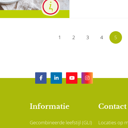
1
2
3
4
5
Informatie
Contact
Gecombineerde leefstijl (GLI)
Locaties op 