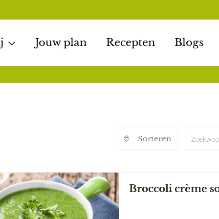
j
Jouw plan
Recepten
Blogs
Sorteren
Broccoli crème s