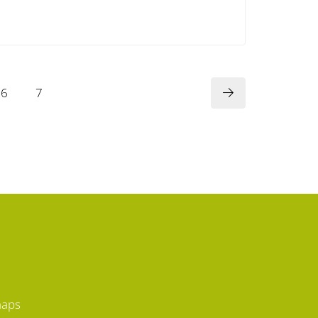
6
7
maps