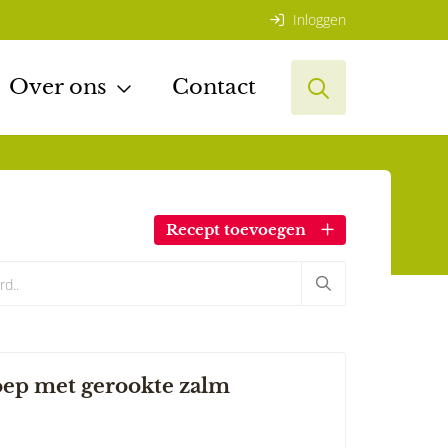
Inloggen
Over ons
Contact
Recept toevoegen
oep met gerookte zalm