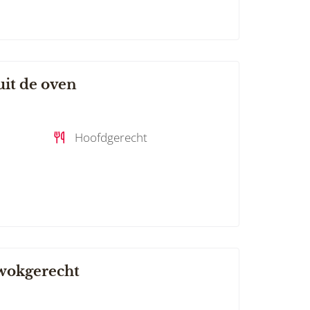
uit de oven
Hoofdgerecht
wokgerecht