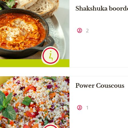
Shakshuka boord
2
Power Couscous
1