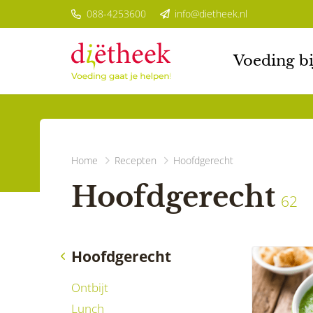
088-4253600
info@dietheek.nl
Voeding bi
Home
Recepten
Hoofdgerecht
Hoofdgerecht
62
Hoofdgerecht
Ontbijt
Lunch