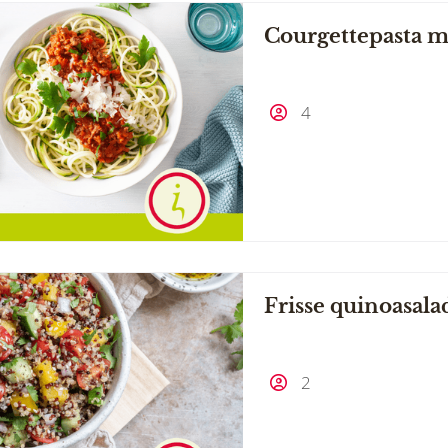
Courgettepasta m
4
Frisse quinoasala
2