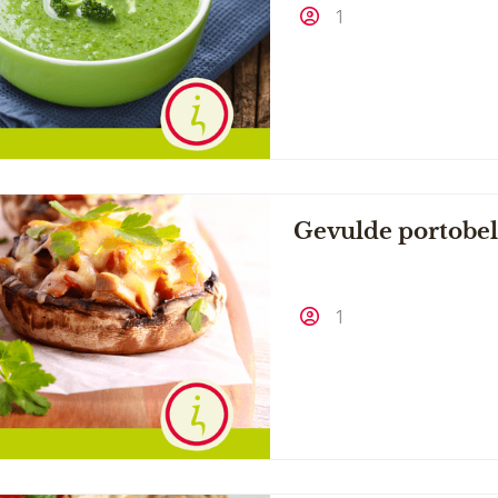
1
Gevulde portobel
1