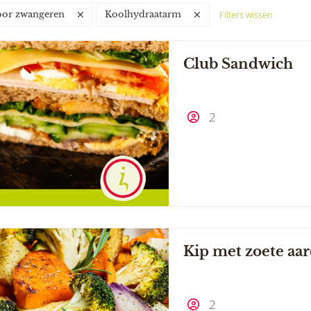
Filters wissen
oor zwangeren
Koolhydraatarm
Club Sandwich
2
Kip met zoete aar
2