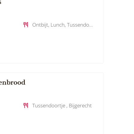
s
Ontbijt, Lunch, Tussendoortje , Bijgerecht, Dessert
enbrood
Tussendoortje , Bijgerecht