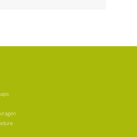
maps
 vragen
edure