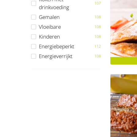
107
drinkvoeding
Gemalen
108
Vloeibare
108
Kinderen
108
Energiebeperkt
112
Energieverrijkt
108