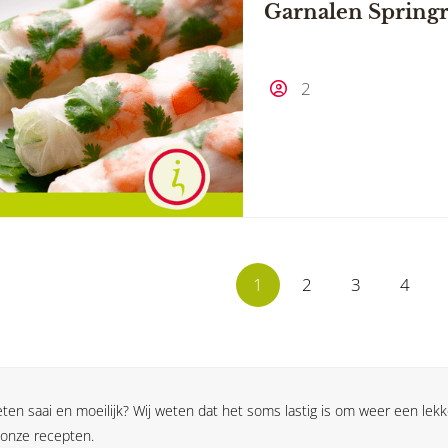
Garnalen Springr
2
1
2
3
4
en saai en moeilijk? Wij weten dat het soms lastig is om weer een lekk
 onze recepten.