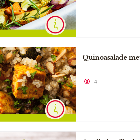
Quinoasalade met
4