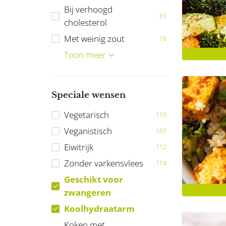
Bij verhoogd
65
cholesterol
Met weinig zout
78
Bij Diabetes Mellitus
Bij darmklachten
Vrij van noten
Vrij van pinda's
Ketogeen
Reumatische
Maagverkleining
FODMAP
Toon meer
76
33
74
88
19
13
9
61
aandoeningen
Speciale wensen
Vegetarisch
110
Veganistisch
107
Eiwitrijk
112
Zonder varkensvlees
114
Geschikt voor
zwangeren
Koolhydraatarm
Koken met