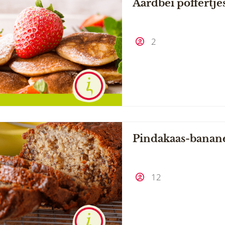
Aardbei poffertje
2
Pindakaas-banan
12