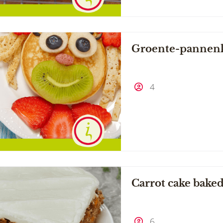
Groente-pannenko
4
Carrot cake baked
6