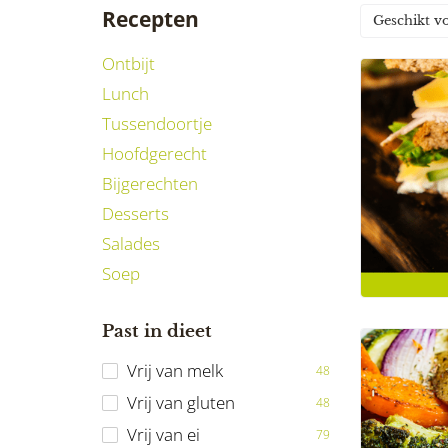
Recepten
Geschikt v
Ontbijt
Lunch
Tussendoortje
Hoofdgerecht
Bijgerechten
Desserts
Salades
Soep
Past in dieet
Vrij van melk
48
Vrij van gluten
48
Vrij van ei
79