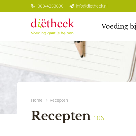
088-4253600
info@dietheek.nl
Voeding bi
Home
Recepten
Recepten
106